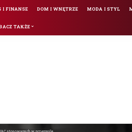
 I FINANSE
DOM I WNĘTRZE
MODA I STYL
BACZ TAKŻE
VAC stosowanych w przemyśle