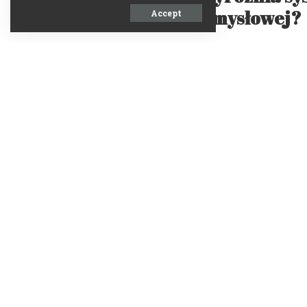
przemysłowej?
Accept
Systemy HVAC stosowane
dostosowane do specyfiki
Najczęściej wchodzące w ich 
wymianą powietrza, ale takż
odpylaniem stanowisk pra
pochłanianiem szkodliwy
poziomu stężenia.
Klimatyzacje stosowane
regulację temperatury
Umożliwiając tym samym z
wilgotnościowych. Z kole
projektowane jest tak, aby 