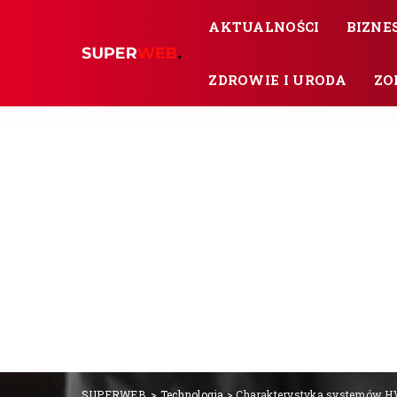
AKTUALNOŚCI
BIZNES
ZDROWIE I URODA
ZO
SUPERWEB.
>
Technologia
>
Charakterystyka systemów H