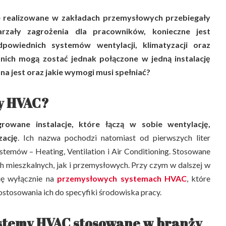
 realizowane w zakładach przemysłowych przebiegały
rzały zagrożenia dla pracowników, konieczne jest
powiednich systemów wentylacji, klimatyzacji oraz
nich mogą zostać jednak połączone w jedną instalację
a jest oraz jakie wymogi musi spełniać?
y HVAC?
growane instalacje, które łączą w sobie wentylację,
zację
. Ich nazwa pochodzi natomiast od pierwszych liter
ystemów – Heating, Ventilation i Air Conditioning. Stosowane
 mieszkalnych, jak i przemysłowych. Przy czym w dalszej w
się wyłącznie na
przemysłowych systemach HVAC
, które
tosowania ich do specyfiki środowiska pracy.
stemy HVAC stosowane w branży