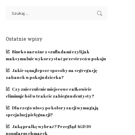
Ostatnie wpisy
Biurko narożne z szufladami czyli jak
maksymalnie wykorzystać przestrzeń w pokoju
Jakie są najlepsze sposoby na segregację
zabawek w pokoju dziecka?
Czy znieczulenie miejscowe całkowicie
eliminuje ból w trakcie zabiegu u dentysty?
​Dlaczego włosy po koloryzacji wymagają
specjalnej pielęgnacji?
Jaką pralkę wybrać? Przegląd AGD 10
popularnych marek