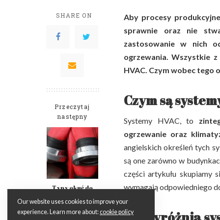
SHARE ON
Aby procesy produkcyjne
sprawnie oraz nie stwa
zastosowanie w nich od
ogrzewania. Wszystkie z 
HVAC. Czym wobec tego on
Czym są system
Przeczytaj
następny
Systemy HVAC, to
zinte
ogrzewanie oraz klimaty
angielskich określeń tych s
są one zarówno w budynkach
części artykułu skupiamy 
wymagają odpowiedniego dos
Typy okuć do
węży
Our website uses cookies to improve your
pożarniczych
Co wyróżnia sy
experience. Learn more about:
cookie policy