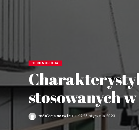
TECHNOLOGIA
Charakterysty
stosowanych w
redakcja serwisu
25 stycznia 2023
Posted
by