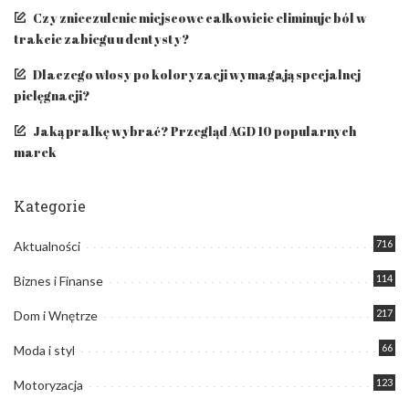
Czy znieczulenie miejscowe całkowicie eliminuje ból w
trakcie zabiegu u dentysty?
​Dlaczego włosy po koloryzacji wymagają specjalnej
pielęgnacji?
Jaką pralkę wybrać? Przegląd AGD 10 popularnych
marek
Kategorie
716
Aktualności
114
Biznes i Finanse
217
Dom i Wnętrze
66
Moda i styl
123
Motoryzacja