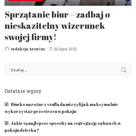
Sprzątanie biur – zadbaj o
nieskazitelny wizerunek
swojej firmy!
redakcja serwisu
20 lipca 2021
Posted
by
Ostatnie wpisy
Biurko narożne z szufladami czyli jak maksymalnie
wykorzystać przestrzeń w pokoju
Jakie są najlepsze sposoby na segregację zabawek w
pokoju dziecka?