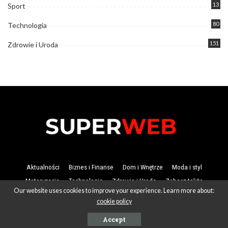
13
Sport
80
Technologia
151
Zdrowie i Uroda
Aktualności
Biznes i Finanse
Dom i Wnętrze
Moda i styl
Motoryzacja
Technologia
Zdrowie i Uroda
Zobacz także
Our website uses cookies to improve your experience. Learn more about:
cookie policy
Superweb
Accept