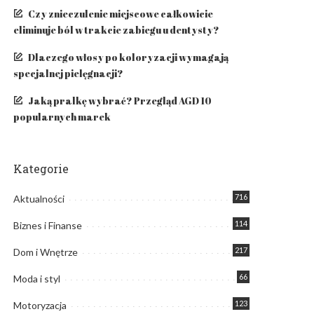
Czy znieczulenie miejscowe całkowicie
eliminuje ból w trakcie zabiegu u dentysty?
​Dlaczego włosy po koloryzacji wymagają
specjalnej pielęgnacji?
Jaką pralkę wybrać? Przegląd AGD 10
popularnych marek
Kategorie
716
Aktualności
114
Biznes i Finanse
217
Dom i Wnętrze
66
Moda i styl
123
Motoryzacja