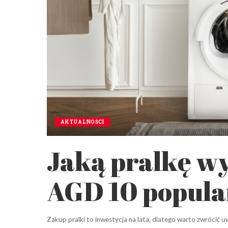
AKTUALNOŚCI
Jaką pralkę w
AGD 10 popul
Zakup pralki to inwestycja na lata, dlatego warto zwrócić 