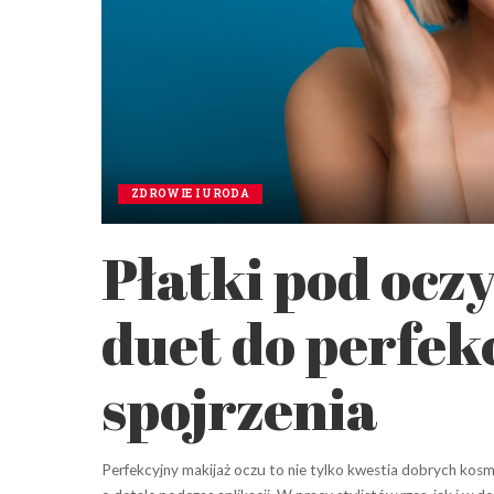
ZDROWIE I URODA
Płatki pod oczy
duet do perfekc
spojrzenia
Perfekcyjny makijaż oczu to nie tylko kwestia dobrych kos