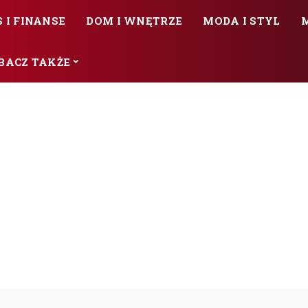
 I FINANSE
DOM I WNĘTRZE
MODA I STYL
BACZ TAKŻE