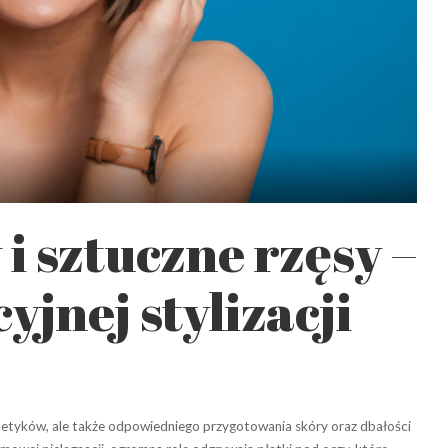
 i sztuczne rzęsy –
yjnej stylizacji
metyków, ale także odpowiedniego przygotowania skóry oraz dbałości