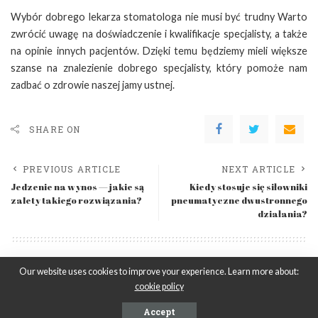
Wybór dobrego lekarza stomatologa nie musi być trudny Warto
zwrócić uwagę na doświadczenie i kwalifikacje specjalisty, a także
na opinie innych pacjentów. Dzięki temu będziemy mieli większe
szanse na znalezienie dobrego specjalisty, który pomoże nam
zadbać o zdrowie naszej jamy ustnej.
SHARE ON
PREVIOUS ARTICLE
NEXT ARTICLE
Jedzenie na wynos — jakie są
Kiedy stosuje się siłowniki
zalety takiego rozwiązania?
pneumatyczne dwustronnego
działania?
Leave a Reply
Our website uses cookies to improve your experience. Learn more about:
Musisz się
zalogować
, aby móc dodać komentarz.
cookie policy
Accept