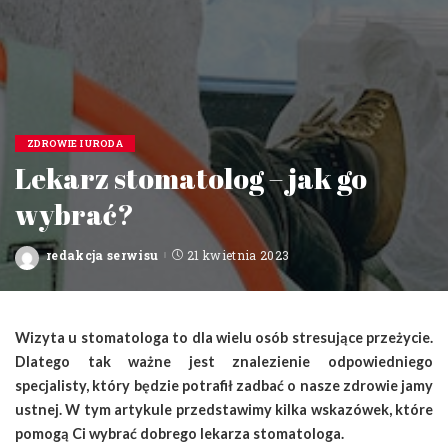
ZDROWIE I URODA
Lekarz stomatolog – jak go
wybrać?
redakcja serwisu
21 kwietnia 2023
Posted
by
Wizyta u stomatologa to dla wielu osób stresujące przeżycie.
Dlatego tak ważne jest znalezienie odpowiedniego
specjalisty, który będzie potrafił zadbać o nasze zdrowie jamy
ustnej. W tym artykule przedstawimy kilka wskazówek, które
pomogą Ci wybrać dobrego lekarza stomatologa.