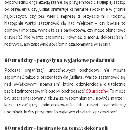
odpowiednią organizacją stanie się przyjemnością. Najlepiej zacząć
od określenia, czy jubilat preferuje kameralne spotkanie w gronie
najbliższych, czy też wielką imprezę z przyjaciółmi i rodziną.
Następnie warto zastanowić się nad miejscem – czy będzie to
domowa impreza, wynajęta sala bankietowa, czy może plenerowe
przyjęcie? Nie warto zapominać również o menu, dekoracjach i
rozrywce, aby zapewnić gościom niezapomniane wrażenia.
60 urodziny – pomysły na wyjątkowe podarunki
Podczas organizacji urodzinowych obchodów nie można
zapominać także o prezentach dla jubilata. Warto zastanowić się
nad wyjątkowymi pomysłami, które odzwierciedlą długoletnie
pasje i zainteresowania osoby obchodzącej
60 urodziny
. To może
być spersonalizowany album ze wspomnieniami, podróż marzeń,
kurs rozwijający zainteresowania lub nawet symboliczny
upominek, który przypomni o pięknych chwilach z przeszłości.
60 urodziny – inspiracje na temat dekoracji