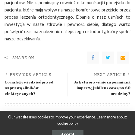
pacjentów. Nie zapominajmy również o komunikacji i podejściu do
pacjenta, które mają wpływ na nasze komfortowe przejście przez
proces leczenia ortodontycznego. Dbanie o nasz uśmiech to
inwestycja w nasze zdrowie i pewność siebie, dlatego warto
poświęcić czas na znalezienie najlepszego ortodonty, który spełni
nasze oczekiwania.
SHARE ON
PREVIOUS ARTICLE
NEXT ARTICLE
Co należy wiedzieć przed
Jak stworzyć niezapomnianą
naprawą silników
imprezę jubileuszową na 60
elektrycznych?
urodziny?
Leave a Reply
Our website uses cookies to improve your experience. Learn more about:
Musisz się
zalogować
, aby móc dodać komentarz.
cookie policy
Accept