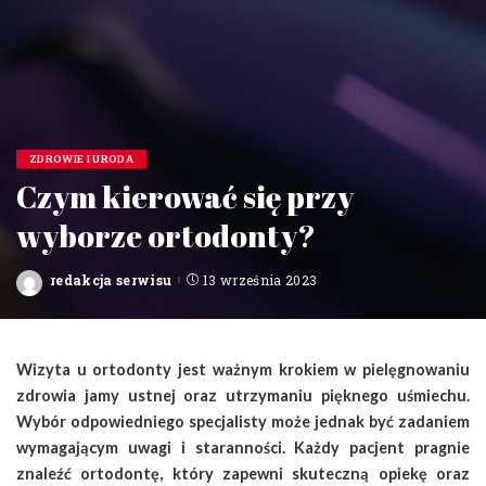
ZDROWIE I URODA
Czym kierować się przy
wyborze ortodonty?
redakcja serwisu
13 września 2023
Posted
by
Wizyta u ortodonty jest ważnym krokiem w pielęgnowaniu
zdrowia jamy ustnej oraz utrzymaniu pięknego uśmiechu.
Wybór odpowiedniego specjalisty może jednak być zadaniem
wymagającym uwagi i staranności. Każdy pacjent pragnie
znaleźć ortodontę, który zapewni skuteczną opiekę oraz