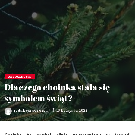
AKTUALNOŚCI
Dlaczego choinka stała się
symbolem świąt?
redakcja serwisu
15 listopada 2022
Posted
by