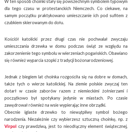
W ten sposób choinki stały się powszechnym symbolem typowym
dla tego czasu w protestanckich Niemczech. Co ciekawe, na
samym początku praktykowano umieszczanie ich pod sufitem z
czubkiem skierowanym do dołu.
Kościół katolicki przez długi czas nie pochwalał zwyczaju
umieszczania drzewka w domu podczas świąt ze względu na
zakorzenienie tego symbolu w wierzeniach pogańskich. Obawiano
się również wyparcia szopki z tradycji bożonarodzeniowej.
Jednak z biegiem lat choinka rozgościła się na dobre w domach,
także tych o wierze katolickiej. Na ziemie polskie zwyczaj ten
dotarł w czasie zaborów razem z niemieckimi żołnierzami i
początkowo był spotykany jedynie w miastach. Po czasie
zawędrował również na wsie wypierając inne obrządki.
Obecnie iglaste drzewko to niewątpliwy symbol bożego
narodzenia. Niezależnie czy wybierzesz sztuczną choinkę, np. z
Virpol
czy prawdziwą, jest to nieodłączny element świątecznej,