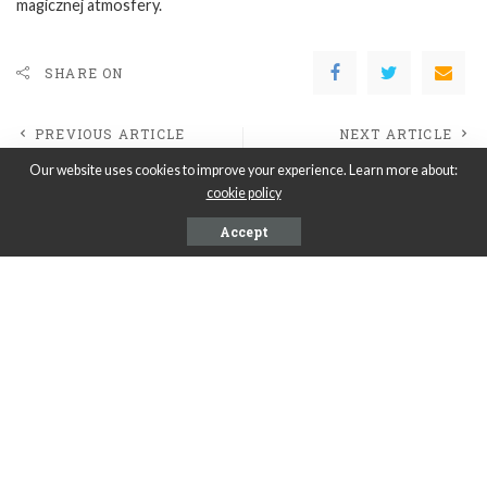
magicznej atmosfery.
SHARE ON
PREVIOUS ARTICLE
NEXT ARTICLE
Dlaczego warto zainwestować
Jak transportować meble w
Our website uses cookies to improve your experience. Learn more about:
w dobre pistolety
czasie przeprowadzki?
cookie policy
natryskowe?
Accept
Leave a Reply
Musisz się
zalogować
, aby móc dodać komentarz.
Ostatnie wpisy