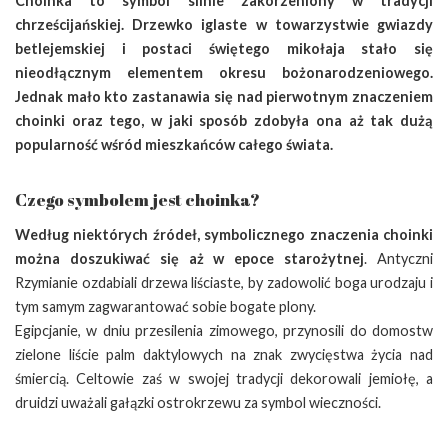
Choinka to symbol silnie zakorzeniony w tradycji
chrześcijańskiej. Drzewko iglaste w towarzystwie gwiazdy
betlejemskiej i postaci świętego mikołaja stało się
nieodłącznym elementem okresu bożonarodzeniowego.
Jednak mało kto zastanawia się nad pierwotnym znaczeniem
choinki oraz tego, w jaki sposób zdobyła ona aż tak dużą
popularność wśród mieszkańców całego świata.
Czego symbolem jest choinka?
Według niektórych źródeł, symbolicznego znaczenia choinki
można doszukiwać się aż w epoce starożytnej
. Antyczni
Rzymianie ozdabiali drzewa liściaste, by zadowolić boga urodzaju i
tym samym zagwarantować sobie bogate plony.
Egipcjanie, w dniu przesilenia zimowego, przynosili do domostw
zielone liście palm daktylowych na znak zwycięstwa życia nad
śmiercią. Celtowie zaś w swojej tradycji dekorowali jemiołę, a
druidzi uważali gałązki ostrokrzewu za symbol wieczności.