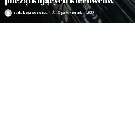
redakcja serwisu
13 października 2022
Posted
by