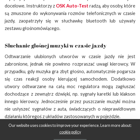
docelowe. Instruktorzy z
OSK Auto-Test
radzą, aby osoby, które
są zmuszone do wykonywania rozmów telefonicznych w czasie
jazdy, zaopatrzyły się w słuchawkę bluetooth lub używały
zestawu głośnomówiącego.
Słuchanie głośnej muzyki w czasie jazdy
Odtwarzanie ulubionych utworów w czasie jazdy nie jest
zabronione, jednak nie powinno rozpraszać uwagi kierowcy. W
przypadku, gdy muzyka gra zbyt głośno, automatycznie pogarsza
się czas reakcji osoby kierującej samochodem. Dodatkowo
utwory odtwarzane na całą moc regulatora mogą zagłuszać
dochodzące z zewnątrz dźwięki, np. sygnały karetki lub klakson
innego kierowcy. Jednocześnie przez puszczanie muzyki można
nie usłyszeć sygnałów z auta, świadczących o nieprawidłowym
działaniu któregoś z układów zastosowanych w pojeździe.
Our website uses cookies to improve your experience. Learn more about:
cookie policy
SHARE ON