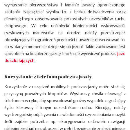
wymuszanie pierwszeństwa i łamanie zasady ograniczonego
zaufania. Najczęściej wynika to z braku doświadczenia oraz
nieumiejętnego obserwowania pozostałych uczestników ruchu
drogowego. W celu uniknięcia konieczności wykonywania
ryzykownych manewrów na drodze należy przestrzegać
obowiązujących ograniczeń prędkości i uważnie obserwować to,
co w danym momencie dzieje się na jezdni. Takie zachowanie jest
sposobem na bezpieczną jazdę i można je wyćwiczyć podczas
jazd
doszkalających
.
Korzystanie z telefonu podczas jazdy
Korzystanie z urządzeń mobilnych podczas jazdy może stać się
przyczyną poważnych kłopotów. Wystarczy chwila nieuwagi z
telefonem w ręku, aby spowodować groźny wypadek zagrażający
życiu kierowcy i innym uczestnikom ruchu. Kierując, należy
wystrzegać się odpisywania na wiadomości czy zmieniania muzyki.
Jeśli zajdzie potrzeba np. skorygowania ustawień nawigacji,
najlepiej zjechać na pobocze i w pełni bezpiecznie znaleźć miejsce