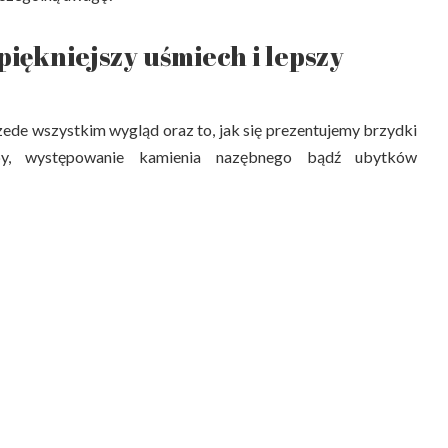
piękniejszy uśmiech i lepszy
rzede wszystkim wygląd oraz to, jak się prezentujemy brzydki
ęby, występowanie kamienia nazębnego bądź ubytków
 negatywnie i bardzo źle o nas świadczy. Pokazując rodzinie,
racodawcy nieciekawy uśmiech od razu wyrabiamy o sobie
my również, że nie potrafimy bądź nie chcemy korzystać z
czuć się dużo bardziej atrakcyjnymi, szybciej nawiązywać
pszą pracę, być bardziej pewnymi siebie. Plusem jest także
.
otopr.pl/zdrowe-sposoby-na-biale-zeby/