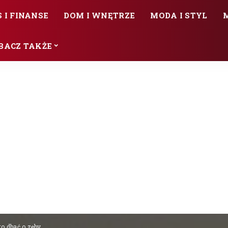
 I FINANSE
DOM I WNĘTRZE
MODA I STYL
BACZ TAKŻE
to dbać o zęby