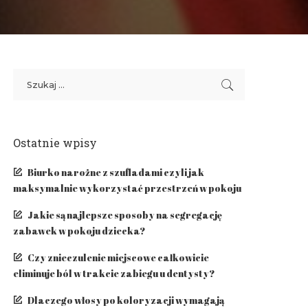
Ostatnie wpisy
Biurko narożne z szufladami czyli jak
maksymalnie wykorzystać przestrzeń w pokoju
Jakie są najlepsze sposoby na segregację
zabawek w pokoju dziecka?
Czy znieczulenie miejscowe całkowicie
eliminuje ból w trakcie zabiegu u dentysty?
​Dlaczego włosy po koloryzacji wymagają