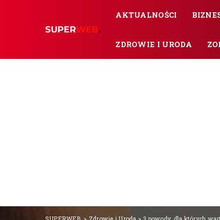
AKTUALNOŚCI
BIZNES
ZDROWIE I URODA
ZO
SUPERWEB.
>
Zdrowie i Uroda
>
3 powody, dla których war