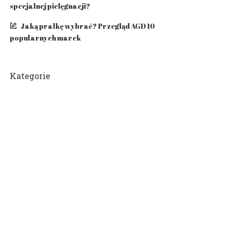
specjalnej pielęgnacji?
Jaką pralkę wybrać? Przegląd AGD 10
popularnych marek
Kategorie
716
Aktualności
114
Biznes i Finanse
217
Dom i Wnętrze
66
Moda i styl
123
Motoryzacja
13
Sport
80
Technologia