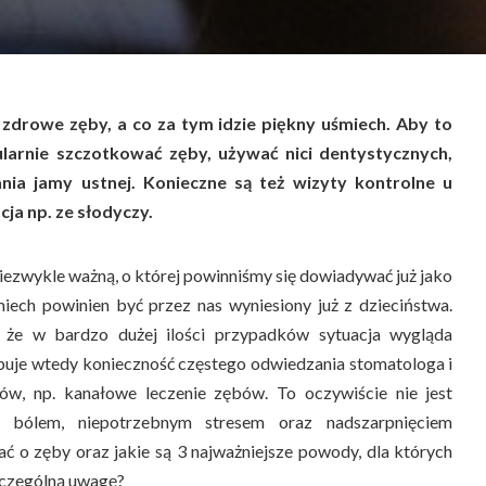
 zdrowe zęby, a co za tym idzie piękny uśmiech. Aby to
larnie szczotkować zęby, używać nici dentystycznych,
nia jamy ustnej. Konieczne są też wizyty kontrolne u
ja np. ze słodyczy.
niezwykle ważną, o której powinniśmy się dowiadywać już jako
iech powinien być przez nas wyniesiony już z dzieciństwa.
, że w bardzo dużej ilości przypadków sytuacja wygląda
puje wtedy konieczność częstego odwiedzania stomatologa i
gów, np. kanałowe leczenie zębów. To oczywiście nie jest
 bólem, niepotrzebnym stresem oraz nadszarpnięciem
 o zęby oraz jakie są 3 najważniejsze powody, dla których
zczególną uwagę?