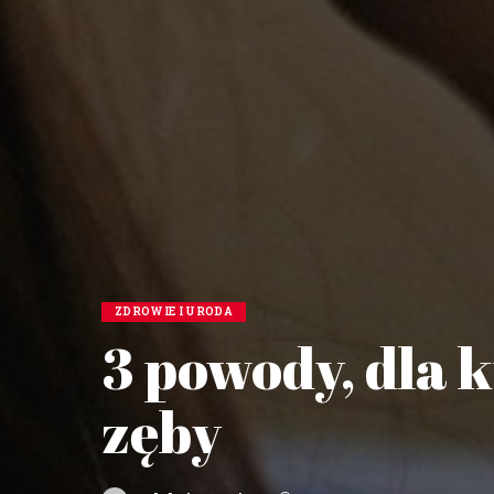
ZDROWIE I URODA
3 powody, dla 
zęby