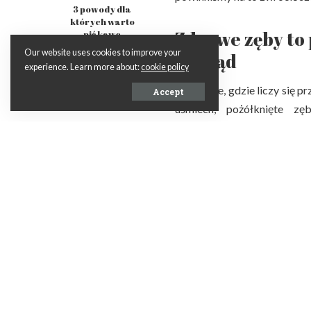
3 powody dla
których warto
Zdrowe zęby to 
pić kawę
Our website uses cookies to improve your
wygląd
experience. Learn more about:
cookie policy
W świecie, gdzie liczy się p
Accept
uśmiech, pożółknięte z
zdecydowanie odbierane jest
znajomym lub przyszłemu p
negatywną opinię, pokazuje
pomocy stomatologa.
Mając zadbane zęby możemy 
kontakty, ubiegać się o le
lepsze własne samopoczucie
Zobacz także:
https://www.