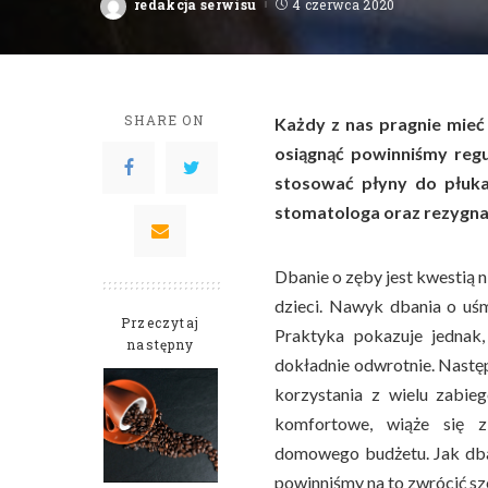
redakcja serwisu
4 czerwca 2020
Posted
by
SHARE ON
Każdy z nas pragnie mieć
osiągnąć powinniśmy regu
stosować płyny do płuka
stomatologa oraz rezygnac
Dbanie o zęby jest kwestią 
dzieci. Nawyk dbania o uśm
Przeczytaj
Praktyka pokazuje jednak
następny
dokładnie odwrotnie. Nastę
korzystania z wielu zabie
komfortowe, wiąże się z
domowego budżetu. Jak dbać
powinniśmy na to zwrócić s