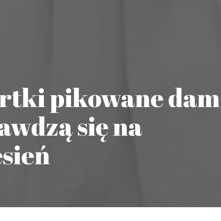
urtki pikowane dam
rawdzą się na
esień