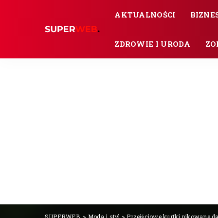
AKTUALNOŚCI
BIZNES
ZDROWIE I URODA
ZO
SUPERWEB.
>
Moda i styl
>
Przejściowe kurtki pikowane d