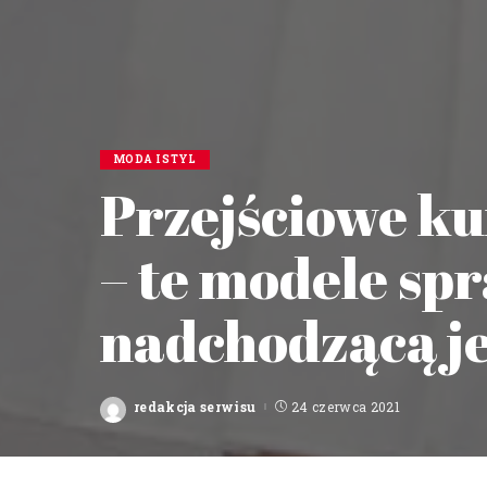
MODA I STYL
Przejściowe k
– te modele sp
nadchodzącą j
redakcja serwisu
24 czerwca 2021
Posted
by