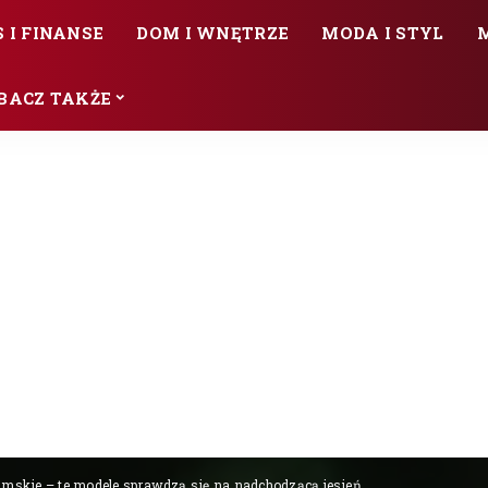
 I FINANSE
DOM I WNĘTRZE
MODA I STYL
BACZ TAKŻE
amskie – te modele sprawdzą się na nadchodzącą jesień