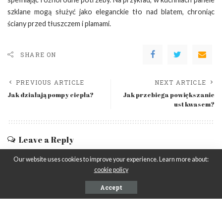
szklane mogą służyć jako eleganckie tło nad blatem, chroniąc
ściany przed tłuszczem i plamami.
SHARE ON
PREVIOUS ARTICLE
NEXT ARTICLE
Jak działają pompy ciepła?
Jak przebiega powiększanie
ust kwasem?
Leave a Reply
Musisz się
zalogować
, aby móc dodać komentarz.
Our website uses cookies to improve your experience. Learn more about:
cookie policy
Accept
Ostatnie wpisy