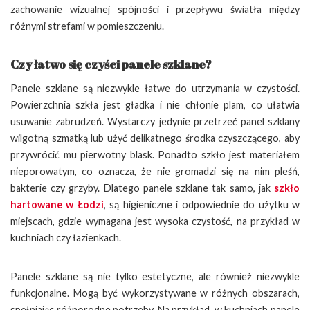
zachowanie wizualnej spójności i przepływu światła między
różnymi strefami w pomieszczeniu.
Czy łatwo się czyści panele szklane?
Panele szklane są niezwykle łatwe do utrzymania w czystości.
Powierzchnia szkła jest gładka i nie chłonie plam, co ułatwia
usuwanie zabrudzeń. Wystarczy jedynie przetrzeć panel szklany
wilgotną szmatką lub użyć delikatnego środka czyszczącego, aby
przywrócić mu pierwotny blask. Ponadto szkło jest materiałem
nieporowatym, co oznacza, że nie gromadzi się na nim pleśń,
bakterie czy grzyby. Dlatego panele szklane tak samo, jak
szkło
hartowane w Łodzi
, są higieniczne i odpowiednie do użytku w
miejscach, gdzie wymagana jest wysoka czystość, na przykład w
kuchniach czy łazienkach.
Panele szklane są nie tylko estetyczne, ale również niezwykle
funkcjonalne. Mogą być wykorzystywane w różnych obszarach,
spełniając różnorodne potrzeby. Na przykład, w kuchniach panele