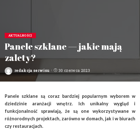
AKTUALNOŚCI
Panele szklane — jakie mają
zalety?
redakcja serwisu
30 czerwca 2023
Posted
by
Panele szklane są coraz bardziej popularnym wyborem w
dziedzinie aranżacji wnętrz. Ich unikalny wygląd i
funkcjonalność sprawiają, że są one wykorzystywane w
różnorodnych projektach, zarówno w domach, jak i w biurach
czy restauracjach.