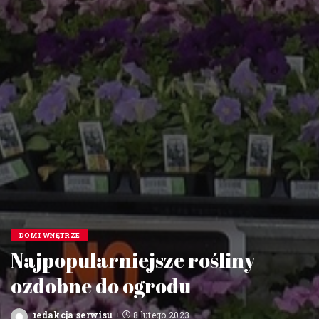
DOM I WNĘTRZE
Najpopularniejsze rośliny
ozdobne do ogrodu
redakcja serwisu
8 lutego 2023
Posted