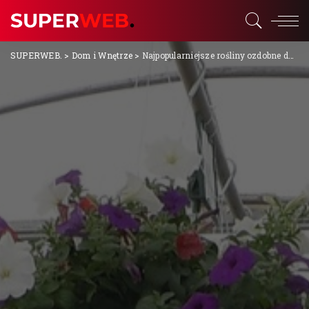
SUPERWEB.
>
Dom i Wnętrze
>
Najpopularniejsze rośliny ozdobne do ogrodu