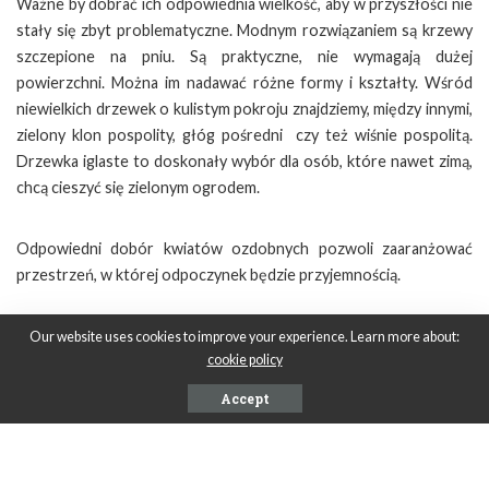
Ważne by dobrać ich odpowiednia wielkość, aby w przyszłości nie
stały się zbyt problematyczne. Modnym rozwiązaniem są krzewy
szczepione na pniu. Są praktyczne, nie wymagają dużej
powierzchni. Można im nadawać różne formy i kształty. Wśród
niewielkich drzewek o kulistym pokroju znajdziemy, między innymi,
zielony klon pospolity, głóg pośredni czy też wiśnie pospolitą.
Drzewka iglaste to doskonały wybór dla osób, które nawet zimą,
chcą cieszyć się zielonym ogrodem.
Odpowiedni dobór kwiatów ozdobnych pozwoli zaaranżować
przestrzeń, w której odpoczynek będzie przyjemnością.
Our website uses cookies to improve your experience. Learn more about:
SHARE ON
cookie policy
Accept
PREVIOUS ARTICLE
NEXT ARTICLE
Inwentaryzacja budynku – co
Doniczki ażurowe — gdzie się
powinna zawierać?
sprawdzą?