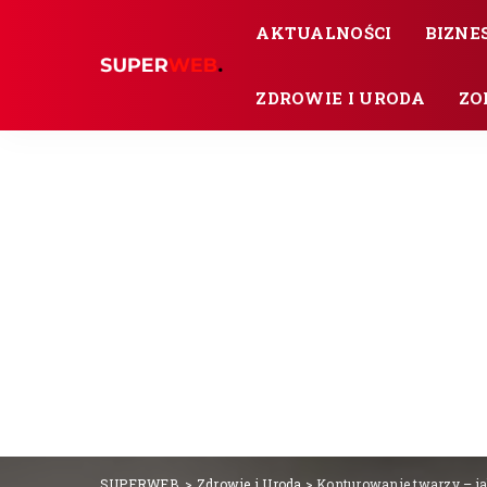
AKTUALNOŚCI
BIZNES
ZDROWIE I URODA
ZO
SUPERWEB.
>
Zdrowie i Uroda
>
Konturowanie twarzy – ja