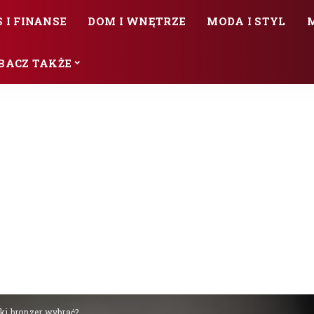
 I FINANSE
DOM I WNĘTRZE
MODA I STYL
BACZ TAKŻE
ki bronzer wybrać?