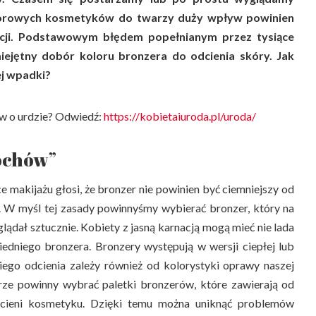
lorowych kosmetyków do twarzy duży wpływ powinien
acji. Podstawowym błędem popełnianym przez tysiące
miejętny dobór koloru bronzera do odcienia skóry. Jak
j wpadki?
w o urdzie? Odwiedź:
https://kobietaiuroda.pl/uroda/
iochów”
makijażu głosi, że bronzer nie powinien być ciemniejszy od
y. W myśl tej zasady powinnyśmy wybierać bronzer, który na
lądał sztucznie. Kobiety z jasną karnacją mogą mieć nie lada
dniego bronzera. Bronzery występują w wersji ciepłej lub
ego odcienia zależy również od kolorystyki oprawy naszej
erze powinny wybrać paletki bronzerów, które zawierają od
cieni kosmetyku. Dzięki temu można uniknąć problemów