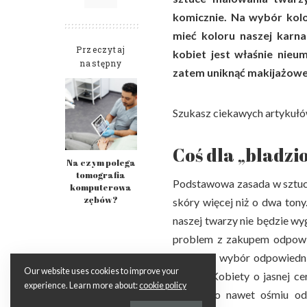
komicznie. Na wybór ko
mieć koloru naszej karn
Przeczytaj
kobiet jest właśnie nieu
następny
zatem uniknąć makijażowe
Szukasz ciekawych artykułó
Coś dla „bladz
Na czym polega
tomografia
Podstawowa zasada w sztuce 
komputerowa
zębów?
skóry więcej niż o dwa ton
naszej twarzy nie będzie wyg
problem z zakupem odpowie
zimnej, a wybór odpowiedni
Our website uses cookies to improve your
twarzy. Kobiety o jasnej c
experience. Learn more about:
cookie policy
trzech do nawet ośmiu od