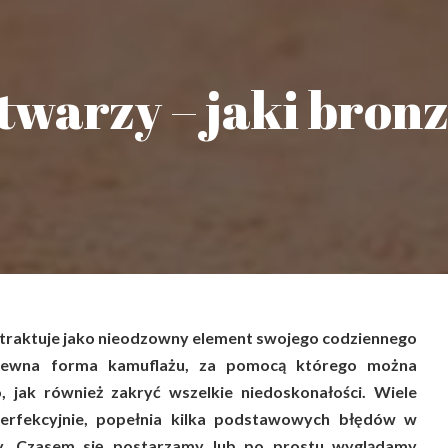
warzy – jaki bron
 traktuje jako nieodzowny element swojego codziennego
 pewna forma kamuflażu, za pomocą którego można
, jak również zakryć wszelkie niedoskonałości. Wiele
erfekcyjnie, popełnia kilka podstawowych błędów w
y. Czasem się postarzamy lub po prostu wyglądamy