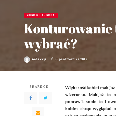
ZDROWIE I URODA
Konturowanie t
wybrać?
redakcja
16 października 2019
Posted
by
SHARE ON
Większość kobiet makijaż
wizerunku. Makijaż to
poprawić sobie to i owo
kobiet chcąc wyglądać p
sztuce malowania twarz