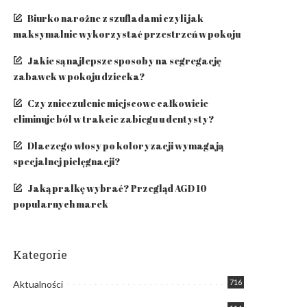
Biurko narożne z szufladami czyli jak
maksymalnie wykorzystać przestrzeń w pokoju
Jakie są najlepsze sposoby na segregację
zabawek w pokoju dziecka?
Czy znieczulenie miejscowe całkowicie
eliminuje ból w trakcie zabiegu u dentysty?
​Dlaczego włosy po koloryzacji wymagają
specjalnej pielęgnacji?
Jaką pralkę wybrać? Przegląd AGD 10
popularnych marek
Kategorie
716
Aktualności