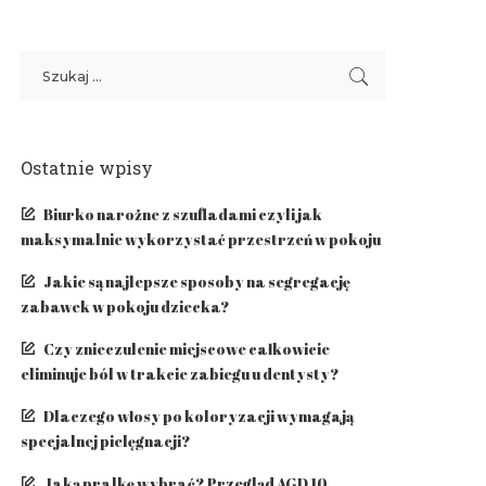
Ostatnie wpisy
Biurko narożne z szufladami czyli jak
maksymalnie wykorzystać przestrzeń w pokoju
Jakie są najlepsze sposoby na segregację
zabawek w pokoju dziecka?
Czy znieczulenie miejscowe całkowicie
eliminuje ból w trakcie zabiegu u dentysty?
​Dlaczego włosy po koloryzacji wymagają
specjalnej pielęgnacji?
Jaką pralkę wybrać? Przegląd AGD 10