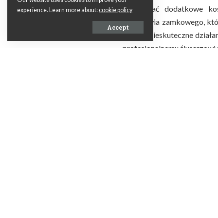
projekty reklam
generować dodatkowe kos
experience. Learn more about:
cookie policy
na samochód?
Pogotowia zamkowego, któ
Accept
czas na nieskuteczne działa
profesjonalnemu ślusarzowi 
Jak się zachowa
samochodzie?
Ważne jest to, abyśmy byli p
to zawiadomić Pogotowie za
internetowej
https://www
profesjonalnym ślusarzem 
mnóstwo przydatnych informa
nawet byśmy nie pomyślel
rozmowę mogą ustalić za
samochodu oraz typy zamków