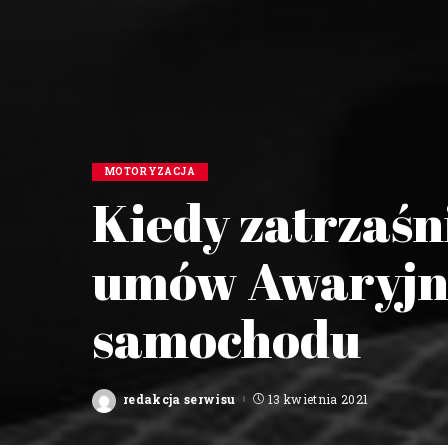
MOTORYZACJA
Kiedy zatrzaśni
umów Awaryjne
samochodu
redakcja serwisu
13 kwietnia 2021
Posted
by