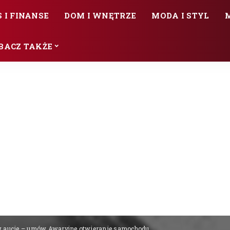
 I FINANSE
DOM I WNĘTRZE
MODA I STYL
BACZ TAKŻE
 w aucie – umów Awaryjne otwieranie samochodu