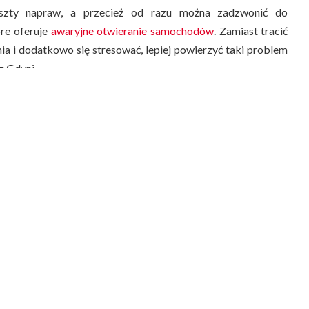
zty napraw, a przecież od razu można zadzwonić do
re oferuje
awaryjne otwieranie samochodów
. Zamiast tracić
nia i dodatkowo się stresować, lepiej powierzyć taki problem
z Gdyni.
ć, gdy zatrzasnęliśmy kluczyki w
rzygotowani na takie awaryjne sytuacje. To, co trzeba zrobić,
mkowe z Gdyni, do którego kontakt znajduje się na stronie
.pogotowie-zamkowe-gdynia-24h.pl/
. W rozmowie z
już na etapie wstępnej konsultacji przekazanych może być
cji. Fachowcy przywiązują uwagę do wielu detali, o których
i. Wykwalifikowani ślusarze przez krótką, ale treściwą
kres problemu. W grę wchodzą takie kwestie jak marka
 w nich występujące. Na szczęście ślusarze z Gdyni, którzy