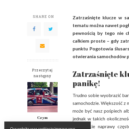
SHARE ON
Zatrzaśnięte klucze w s
tematu można nawet pogłę
pewnością by tego nie ch
całkiem proste – gdy zatr
punktu Pogotowia ślusar
otwierania samochodów pr
Przeczytaj
Zatrzaśnięte kl
następny
panikę!
Trudno sobie wyobrazić bardz
samochodzie. Większość z n
może być nasz pośpiech alb
Czym
jednak w takich okolicznoś
charakteryzują
amatorskie naprawy częst
się dobre
Our website uses cookies to improve your