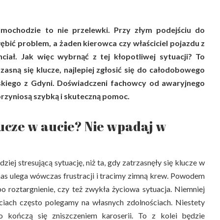
amochodzie to nie przelewki. Przy złym podejściu do
bić problem, a żaden kierowca czy właściciel pojazdu z
ciał. Jak więc wybrnąć z tej kłopotliwej sytuacji? To
zasną się klucze, najlepiej zgłosić się do całodobowego
skiego z Gdyni. Doświadczeni fachowcy od awaryjnego
zyniosą szybką i skuteczną pomoc.
ucze w aucie? Nie wpadaj w
iej stresującą sytuację, niż ta, gdy zatrzasnęły się klucze w
as ulega wówczas frustracji i tracimy zimną krew. Powodem
o roztargnienie, czy też zwykła życiowa sytuacja. Niemniej
ciach często polegamy na własnych zdolnościach. Niestety
o kończą się zniszczeniem karoserii. To z kolei będzie