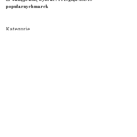
popularnych marek
Kategorie
716
Aktualności
114
Biznes i Finanse
217
Dom i Wnętrze
66
Moda i styl
123
Motoryzacja
13
Sport
80
Technologia
151
Zdrowie i Uroda