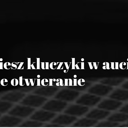
esz kluczyki w auc
 otwieranie