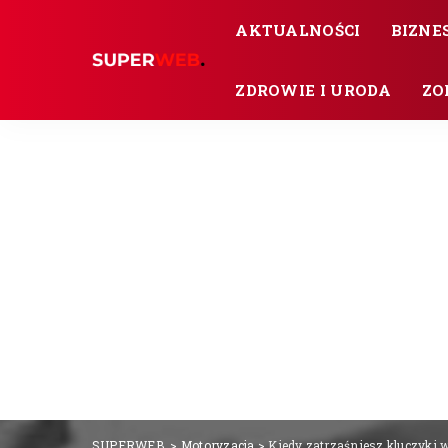
AKTUALNOŚCI
BIZNES
ZDROWIE I URODA
ZO
SUPERWEB.
>
Motoryzacja
>
Kiedy zatrzaśniesz kluczyki