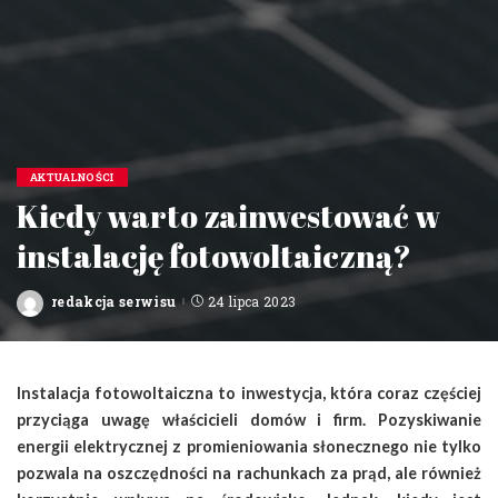
AKTUALNOŚCI
Kiedy warto zainwestować w
instalację fotowoltaiczną?
redakcja serwisu
24 lipca 2023
Posted
by
Instalacja fotowoltaiczna to inwestycja, która coraz częściej
przyciąga uwagę właścicieli domów i firm. Pozyskiwanie
energii elektrycznej z promieniowania słonecznego nie tylko
pozwala na oszczędności na rachunkach za prąd, ale również