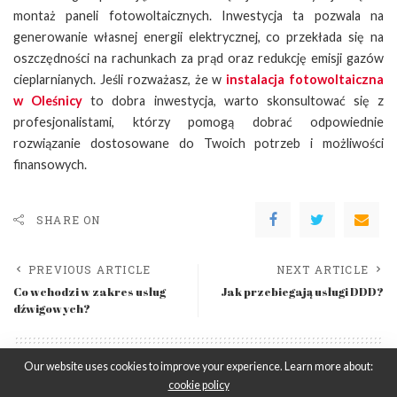
montaż paneli fotowoltaicznych. Inwestycja ta pozwala na
generowanie własnej energii elektrycznej, co przekłada się na
oszczędności na rachunkach za prąd oraz redukcję emisji gazów
cieplarnianych. Jeśli rozważasz, że w
instalacja fotowoltaiczna
w Oleśnicy
to dobra inwestycja, warto skonsultować się z
profesjonalistami, którzy pomogą dobrać odpowiednie
rozwiązanie dostosowane do Twoich potrzeb i możliwości
finansowych.
SHARE ON
PREVIOUS ARTICLE
NEXT ARTICLE
Co wchodzi w zakres usług
Jak przebiegają usługi DDD?
dźwigowych?
Our website uses cookies to improve your experience. Learn more about:
Leave a Reply
cookie policy
Musisz się
zalogować
, aby móc dodać komentarz.