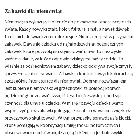
Zabawki dla niemowląt.
Niemowlęta wykazują tendencję do poznawania otaczającego ich
świata. Każdy nowy kształt, kolor, faktura, smak, a nawet dźwięk
to dla nich doświadczenie edukacyjne. Nie inaczej jest w przypadku
zabawek. Dawanie dziecku od najmłodszych lat bezpiecznych
zabawek, które pozwolą mu stymulować umysł to niezwykle
ważne zadanie, za które odpowiedzialny jest każdy rodzic. To
właśnie za pośrednictwem zabawy dziecko odkrywa swoje zmysły
i przyszłe zainteresowania. Zabawki o kontrastowych kolorach są
szczególnie interesujące dla niemowląt. Dobrym rozwiązaniem
jest kupienie niemowlakowi grzechotek, za pomocą których
będzie mógł poznawać dźwięki. Jest to niezwykle pobudzająca
czynność dla umysłu dziecka. W miarę rozwoju dziecka warto
wyposażyć go w zabawki polegające na obserwowaniu związków
przyczynowo skutkowych. W tym przypadku sprawdzą się klocki,
które pomagają w koordynacji umiejętności motorycznych i
obserwowaniu ruchów między ręką i okiem, co jest niezwykle