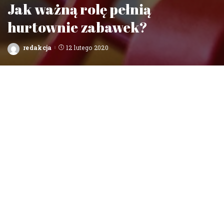
Jak ważną rolę pełnią
hurtownie zabawek?
redakcja
12 lutego 2020
Posted
by