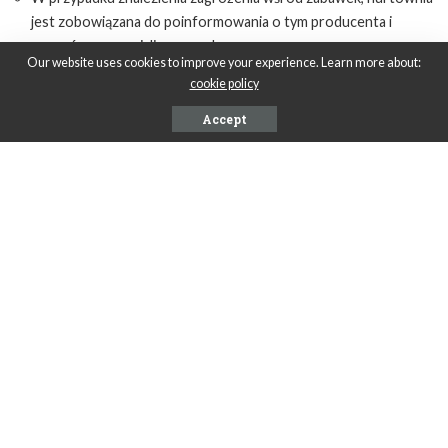
jest zobowiązana do poinformowania o tym producenta i
organów wyspecjalizowanych
Our website uses cookies to improve your experience. Learn more about:
cookie policy
Reasumując.
Accept
Dzieci mogą się naprawdę wiele nauczyć. Kiedy podarujesz
swojemu dziecku zabawki edukacyjne i bawisz się z nim, możesz w
ten sposób naprawdę efektywnie związać się ze swoim malcem.
Przekazanie wartościowych umiejętności swojemu dziecku za
pośrednictwem zabawy pozwoli mu wypracować pozytywne
nastawienie do nauki i osiągnięć.
Zobacz także:
https://www.e-szkrab.pl/edukacyjne-zabawki-dla-
2-latka/
SHARE ON