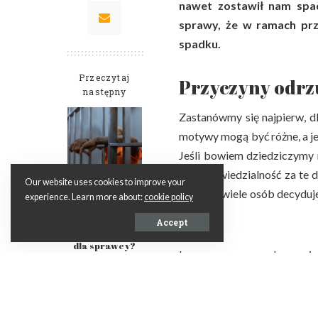
nawet zostawił nam spad
sprawy, że w ramach pr
spadku.
Przeczytaj
Przyczyny odrz
następny
Zastanówmy się najpierw, dl
motywy mogą być różne, a j
Jeśli bowiem dziedziczymy 
na odpowiedzialność za te 
Our website uses cookies to improve your
powodu wiele osób decyduje
Co to jest
experience. Learn more about:
cookie policy
recydywa karna
długami.
i jakie ma
Accept
konsekwencje
dla sprawcy?
Inną przyczyną odrzucen
przypadkach spadek może 
związanymi ze zmarłym, kt
takiej sytuacji, również war