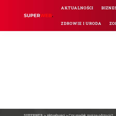
AKTUALNOŚCI
BIZNES
ZDROWIE I URODA
ZO
SUPERWEB.
>
Aktualności
>
Czy spadek można odrzucić?