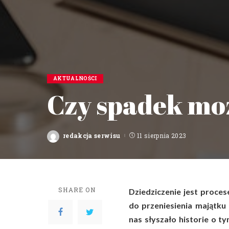
AKTUALNOŚCI
Czy spadek mo
redakcja serwisu
11 sierpnia 2023
Posted
by
SHARE ON
Dziedziczenie jest proce
do przeniesienia majątku
nas słyszało historie o t