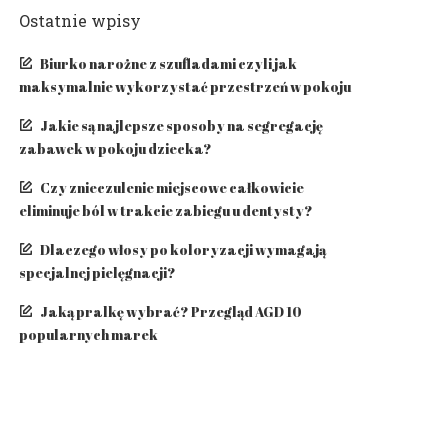
Ostatnie wpisy
Biurko narożne z szufladami czyli jak
maksymalnie wykorzystać przestrzeń w pokoju
Jakie są najlepsze sposoby na segregację
zabawek w pokoju dziecka?
Czy znieczulenie miejscowe całkowicie
eliminuje ból w trakcie zabiegu u dentysty?
​Dlaczego włosy po koloryzacji wymagają
specjalnej pielęgnacji?
Jaką pralkę wybrać? Przegląd AGD 10
popularnych marek
Kategorie