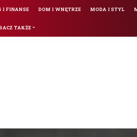
 I FINANSE
DOM I WNĘTRZE
MODA I STYL
BACZ TAKŻE