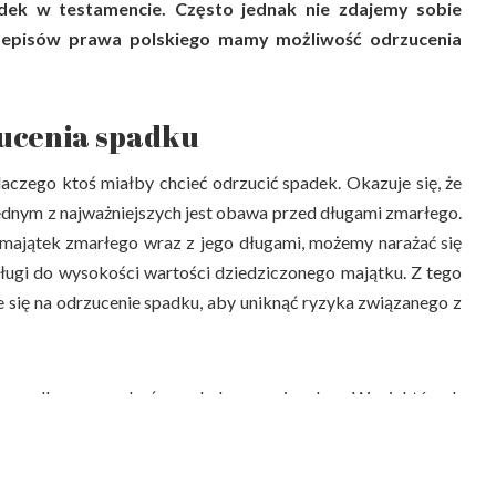
ek w testamencie. Często jednak nie zdajemy sobie
zepisów prawa polskiego mamy możliwość odrzucenia
ucenia spadku
aczego ktoś miałby chcieć odrzucić spadek. Okazuje się, że
ednym z najważniejszych jest obawa przed długami zmarłego.
majątek zmarłego wraz z jego długami, możemy narażać się
długi do wysokości wartości dziedziczonego majątku. Z tego
 się na odrzucenie spadku, aby uniknąć ryzyka związanego z
ia spadku mogą być względy emocjonalne. W niektórych
być obciążony negatywnymi wspomnieniami lub uczuciami
óre spadkobierca nie chce uwzględniać ani kontynuować. W
to rozważyć opcję odrzucenia dziedziczenia.