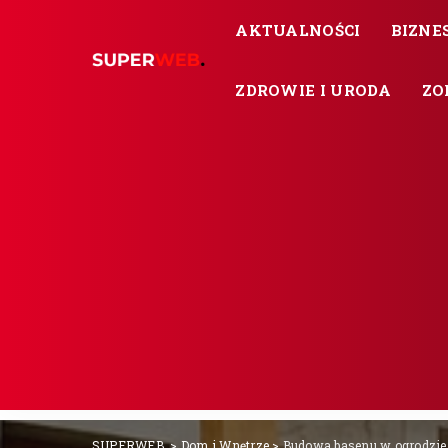
AKTUALNOŚCI
BIZNES
ZDROWIE I URODA
ZO
SUPERWEB.
>
Dom i Wnętrze
>
Budowa basenu w ogrodzie 