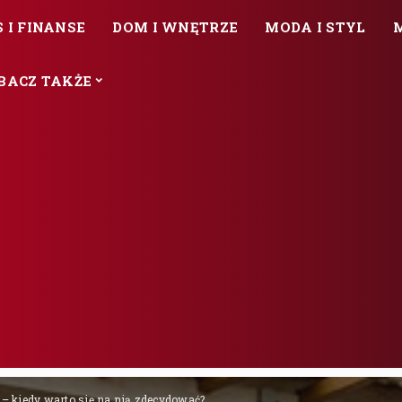
 I FINANSE
DOM I WNĘTRZE
MODA I STYL
BACZ TAKŻE
– kiedy warto się na nią zdecydować?