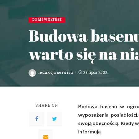
DOM I WNĘTRZE
Budowa basenu
warto się na n
redakcja serwisu
28 lipca 2022
Posted
by
SHARE ON
Budowa basenu w ogrodz
wyposażenia posiadłości
swoją obecnością. Kiedy w
informują.