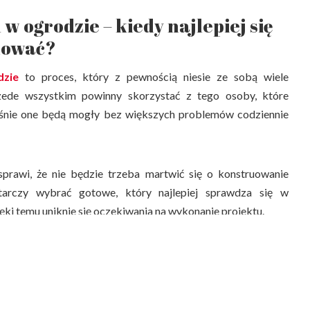
 ogrodzie – kiedy najlepiej się
dować?
zie
to proces, który z pewnością niesie ze sobą wiele
rzede wszystkim powinny skorzystać z tego osoby, które
łaśnie one będą mogły bez większych problemów codziennie
prawi, że nie będzie trzeba martwić się o konstruowanie
tarczy wybrać gotowe, który najlepiej sprawdza się w
ki temu uniknie się oczekiwania na wykonanie projektu.
wać się we wczesnych fazach budowy domu. To właśnie wtedy
zować sieć hydrauliczną. Można to zrobić jednak na każdych
gotowego domu. Wymaga to jednak większej ilości czasu.