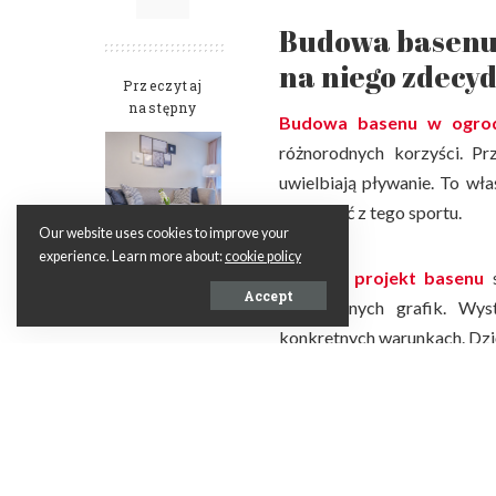
Budowa basenu w
na niego zdecy
Przeczytaj
następny
Budowa basenu w ogrod
różnorodnych korzyści. P
uwielbiają pływanie. To w
korzystać z tego sportu.
Our website uses cookies to improve your
experience. Learn more about:
cookie policy
Metaloplastyka –
Gotowy projekt basenu
s
o czym mowa w
Accept
różnorodnych grafik. Wys
praktyce?
konkretnych warunkach. Dzię
Na basen najlepiej zdecydo
można będzie lepiej zorgani
etapach funkcjonowania już 