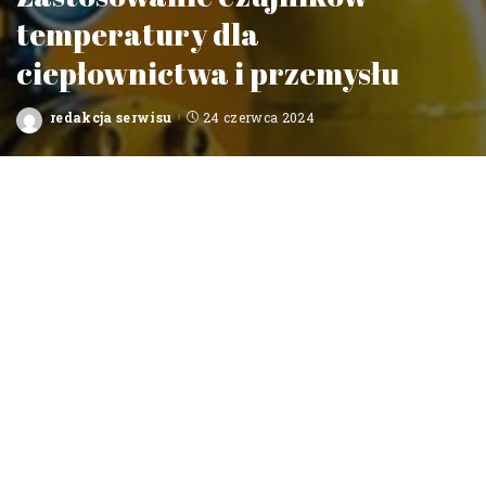
temperatury dla
ciepłownictwa i przemysłu
redakcja serwisu
24 czerwca 2024
Posted
by