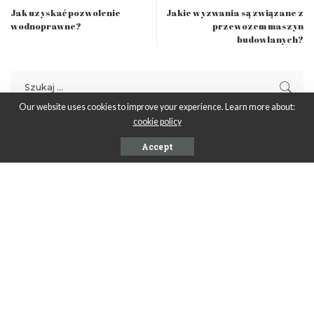
Jak uzyskać pozwolenie
Jakie wyzwania są związane z
wodnoprawne?
przewozem maszyn
budowlanych?
Our website uses cookies to improve your experience. Learn more about:
cookie policy
Ostatnie wpisy
Accept
Biurko narożne z szufladami czyli jak maksymalnie
wykorzystać przestrzeń w pokoju
Jakie są najlepsze sposoby na segregację zabawek w
pokoju dziecka?
Czy znieczulenie miejscowe całkowicie eliminuje ból w
trakcie zabiegu u dentysty?
​Dlaczego włosy po koloryzacji wymagają specjalnej
pielęgnacji?