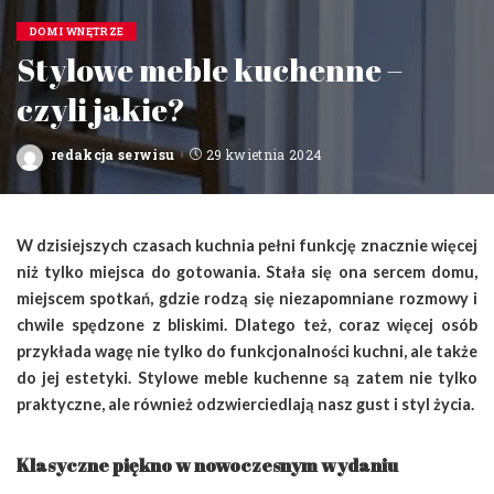
DOM I WNĘTRZE
Stylowe meble kuchenne –
czyli jakie?
redakcja serwisu
29 kwietnia 2024
Posted
by
W dzisiejszych czasach kuchnia pełni funkcję znacznie więcej
niż tylko miejsca do gotowania. Stała się ona sercem domu,
miejscem spotkań, gdzie rodzą się niezapomniane rozmowy i
chwile spędzone z bliskimi. Dlatego też, coraz więcej osób
przykłada wagę nie tylko do funkcjonalności kuchni, ale także
do jej estetyki. Stylowe meble kuchenne są zatem nie tylko
praktyczne, ale również odzwierciedlają nasz gust i styl życia.
Klasyczne piękno w nowoczesnym wydaniu