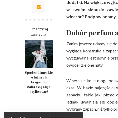
dodatki. Na większe wyjśc
w swoim składzie zawie
wieczór? Podpowiadamy.
Przeczytaj
Dobór perfum 
następny
Zanim jeszcze udamy się do 
wygląda konstrukcja zapachó
wyczuwalna jest jedynie prze
owoce i zielone nuty.
Spodenki męskie
o luźnych
W sercu z kolei mogą pojaw
krojach –
zobacz, jak je
czas. W bazie najczęściej 
stylizować
zapachu, takie jak: piżmo
jednak uwalniają się dop
wybrany zapach, niż tylko pr