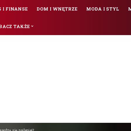
 I FINANSE
DOM I WNĘTRZE
MODA I STYL
BACZ TAKŻE
awdzą się najlepiej?