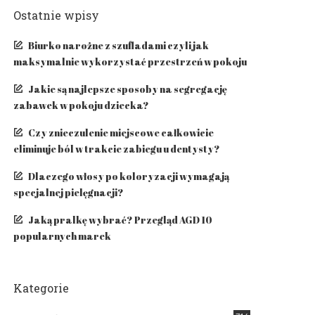
Ostatnie wpisy
Biurko narożne z szufladami czyli jak
maksymalnie wykorzystać przestrzeń w pokoju
Jakie są najlepsze sposoby na segregację
zabawek w pokoju dziecka?
Czy znieczulenie miejscowe całkowicie
eliminuje ból w trakcie zabiegu u dentysty?
​Dlaczego włosy po koloryzacji wymagają
specjalnej pielęgnacji?
Jaką pralkę wybrać? Przegląd AGD 10
popularnych marek
Kategorie