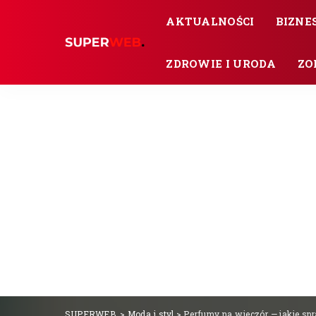
AKTUALNOŚCI
BIZNES
ZDROWIE I URODA
ZO
SUPERWEB.
>
Moda i styl
>
Perfumy na wieczór — jakie spr