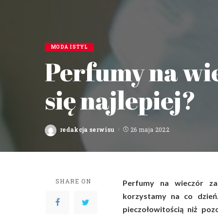
MODA I STYL
Perfumy na wi
się najlepiej?
redakcja serwisu
26 maja 2022
Posted
by
SHARE ON
Perfumy na wieczór zaz
korzystamy na co dzień.
pieczołowitością niż poz