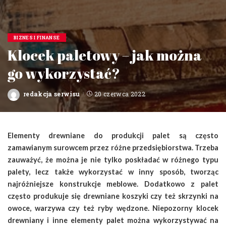
BIZNES I FINANSE
Klocek paletowy – jak można
go wykorzystać?
redakcja serwisu
20 czerwca 2022
Posted
by
Elementy drewniane do produkcji palet są często
zamawianym surowcem przez różne przedsiębiorstwa. Trzeba
zauważyć, że można je nie tylko poskładać w różnego typu
palety, lecz także wykorzystać w inny sposób, tworząc
najróżniejsze konstrukcje meblowe. Dodatkowo z palet
często produkuje się drewniane koszyki czy też skrzynki na
owoce, warzywa czy też ryby wędzone. Niepozorny klocek
drewniany i inne elementy palet można wykorzystywać na