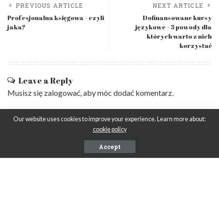
PREVIOUS ARTICLE
NEXT ARTICLE
Profesjonalna księgowa – czyli
Dofinansowane kursy
jaka?
językowe – 3 powody dla
których warto z nich
korzystać
Leave a Reply
Musisz się
zalogować
, aby móc dodać komentarz.
Our website uses cookies to improve your experience. Learn more about:
cookie policy
Accept
Ostatnie wpisy
Biurko narożne z szufladami czyli jak maksymalnie
wykorzystać przestrzeń w pokoju
Jakie są najlepsze sposoby na segregację zabawek w