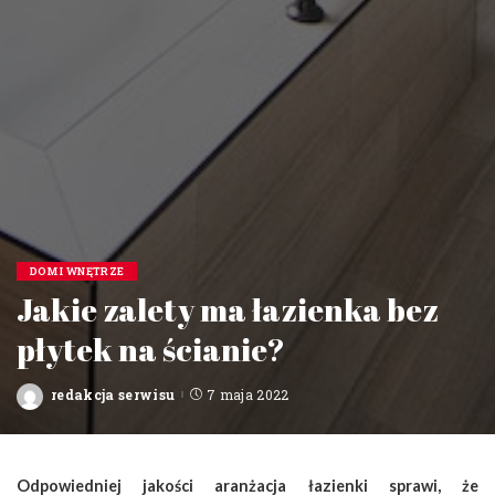
DOM I WNĘTRZE
Jakie zalety ma łazienka bez
płytek na ścianie?
redakcja serwisu
7 maja 2022
Posted
by
Odpowiedniej jakości aranżacja łazienki sprawi, że