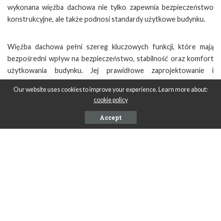
wykonana więźba dachowa nie tylko zapewnia bezpieczeństwo
konstrukcyjne, ale także podnosi standardy użytkowe budynku.
Więźba dachowa pełni szereg kluczowych funkcji, które mają
bezpośredni wpływ na bezpieczeństwo, stabilność oraz komfort
użytkowania budynku. Jej prawidłowe zaprojektowanie i
wykonanie jest fundamentem trwałości całej konstrukcji
Our website uses cookies to improve your experience. Learn more about:
dachowej. Dlatego tak ważne jest, aby więźba dachowa była
cookie policy
wykonana z odpowiednich materiałów i zgodnie z najlepszymi
praktykami budowlanymi, zwłaszcza w regionach o
Accept
zróżnicowanych warunkach atmosferycznych, takich jak Opole.
Dzięki temu można zapewnić, że dach będzie służył przez wiele
lat, nie narażając mieszkańców na niebezpieczeństwo oraz
dodatkowe koszty napraw.
SHARE ON