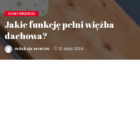
DOM I WNĘTRZE
Jakie funkcję pełni więźba
dachowa?
redakcja serwisu
21 maja 2024
Posted
by