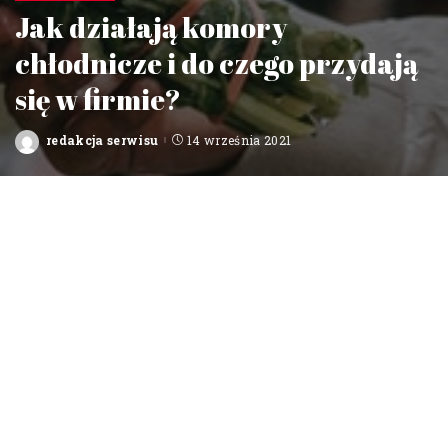
Jak działają komory
chłodnicze i do czego przydają
się w firmie?
redakcja serwisu
14 września 2021
Posted
by