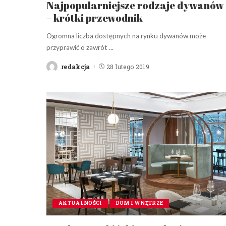
Najpopularniejsze rodzaje dywanów
– krótki przewodnik
Ogromna liczba dostępnych na rynku dywanów może
przyprawić o zawrót
...
redakcja
28 lutego 2019
Posted
by
AKTUALNOŚCI
DOM I WNĘTRZE