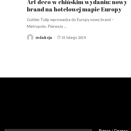
Art deco w chińskim wydaniu: nowy
brand na hotelowej mapie Europy
Golden Tulip wprowadza do Europy nowy brand –
Metropolo. Pierwszy
...
redakcja
15 lutego 2019
Posted
by