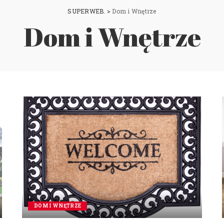
SUPERWEB.
>
Dom i Wnętrze
Dom i Wnętrze
DOM I WNĘTRZE