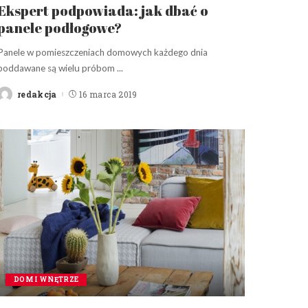
Ekspert podpowiada: jak dbać o
panele podłogowe?
Panele w pomieszczeniach domowych każdego dnia
poddawane są wielu próbom
...
redakcja
16 marca 2019
Posted
by
DOM I WNĘTRZE