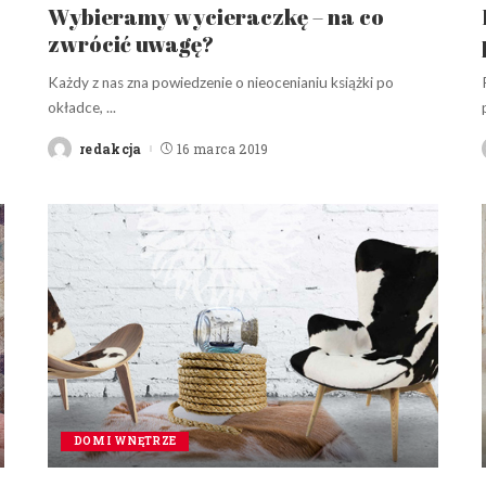
Wybieramy wycieraczkę – na co
zwrócić uwagę?
Każdy z nas zna powiedzenie o nieocenianiu książki po
okładce,
...
redakcja
16 marca 2019
Posted
by
DOM I WNĘTRZE