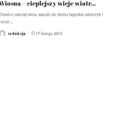
Wiosna – cieplejszy wieje wiatr…
Otwórz szerzej okna, wpuść do domu łagodny wietrzyk i
coraz
...
redakcja
17 lutego 2019
Posted
by