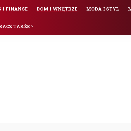
 I FINANSE
DOM I WNĘTRZE
MODA I STYL
BACZ TAKŻE