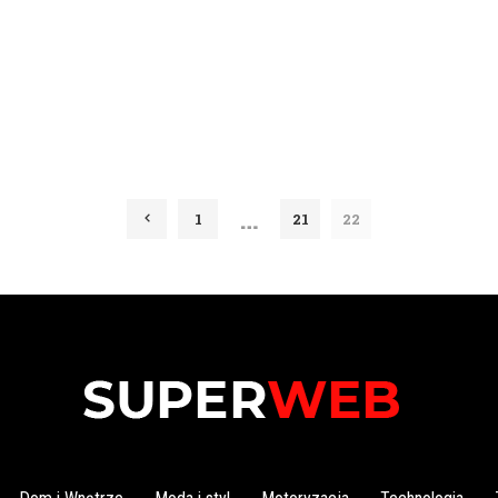
…
1
21
22