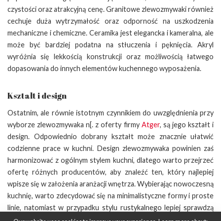
czystości oraz atrakcyjną cenę. Granitowe zlewozmywaki również
cechuje duża wytrzymałość oraz odporność na uszkodzenia
mechaniczne i chemiczne. Ceramika jest elegancka i kameralna, ale
może być bardziej podatna na stłuczenia i pęknięcia. Akryl
wyróżnia się lekkością konstrukcji oraz możliwością łatwego
dopasowania do innych elementów kuchennego wyposażenia.
Kształt i design
Ostatnim, ale równie istotnym czynnikiem do uwzględnienia przy
wyborze zlewozmywaka n[. z oferty firmy
Atger
, są jego kształt i
design. Odpowiednio dobrany kształt może znacznie ułatwić
codzienne prace w kuchni. Design zlewozmywaka powinien zaś
harmonizować z ogólnym stylem kuchni, dlatego warto przejrzeć
ofertę różnych producentów, aby znaleźć ten, który najlepiej
wpisze się w założenia aranżacji wnętrza. Wybierając nowoczesną
kuchnię, warto zdecydować się na minimalistyczne formy i proste
linie, natomiast w przypadku stylu rustykalnego lepiej sprawdzą
się zlewozmywaki o bardziej tradycyjnym wyglądzie.