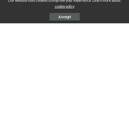
Our website uses cookies to improve your experience. Learn more about:
cookie policy
Accept
SHARE ON
PREVIOUS ARTICLE
NEXT ARTICLE
Czym prywatne domy opieki
Czym kierować się przy
różnią się od publicznych
wyborze wypożyczalni aut?
placówek?
Leave a Reply
Musisz się
zalogować
, aby móc dodać komentarz.
Ostatnie wpisy