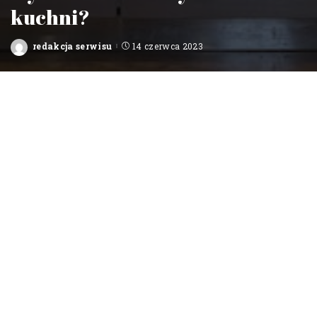
kuchni?
redakcja serwisu
14 czerwca 2023
Posted
by