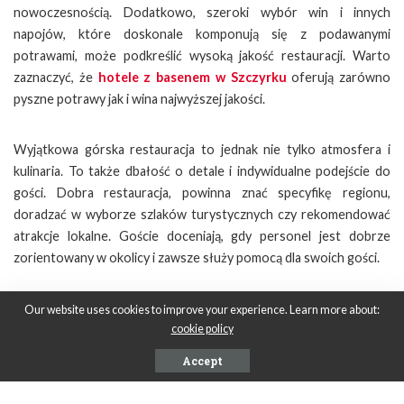
nowoczesnością. Dodatkowo, szeroki wybór win i innych
napojów, które doskonale komponują się z podawanymi
potrawami, może podkreślić wysoką jakość restauracji. Warto
zaznaczyć, że
hotele z basenem w Szczyrku
oferują zarówno
pyszne potrawy jak i wina najwyższej jakości.
Wyjątkowa górska restauracja to jednak nie tylko atmosfera i
kulinaria. To także dbałość o detale i indywidualne podejście do
gości. Dobra restauracja, powinna znać specyfikę regionu,
doradzać w wyborze szlaków turystycznych czy rekomendować
atrakcje lokalne. Goście doceniają, gdy personel jest dobrze
zorientowany w okolicy i zawsze służy pomocą dla swoich gości.
Our website uses cookies to improve your experience. Learn more about:
SHARE ON
cookie policy
Accept
PREVIOUS ARTICLE
NEXT ARTICLE
Kosiarki elektryczne —
Pompy ciepła – jakie czynniki
dlaczego warto się na nie
wpływają na efektywność ich