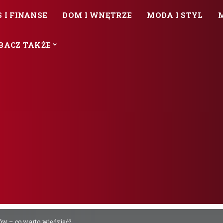
 I FINANSE
DOM I WNĘTRZE
MODA I STYL
BACZ TAKŻE
w – co warto wiedzieć?