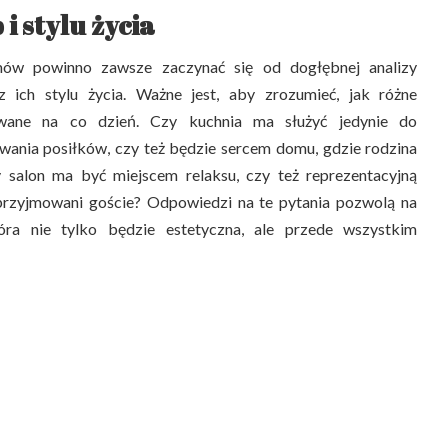
i stylu życia
mów powinno zawsze zaczynać się od dogłębnej analizy
 ich stylu życia. Ważne jest, aby zrozumieć, jak różne
owane na co dzień. Czy kuchnia ma służyć jedynie do
ania posiłków, czy też będzie sercem domu, gdzie rodzina
 salon ma być miejscem relaksu, czy też reprezentacyjną
przyjmowani goście? Odpowiedzi na te pytania pozwolą na
tóra nie tylko będzie estetyczna, ale przede wszystkim
je także zrozumienie preferencji estetycznych mieszkańców.
 nowoczesne, minimalistyczne wnętrza, podczas gdy inni
y, ciepły wystrój. Zdefiniowanie stylu na początku procesu
jsze decyzje dotyczące kolorów, materiałów i mebli.