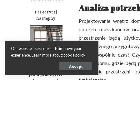
Analiza potrzeb 
Przeczytaj
następny
Projektowanie wnętrz do
potrzeb mieszkańców oraz
przestrzenie będą użytk
sporadycznego przygotowyw
Our website uses cookies to improve your
spędza wspólnie czas? Czy
experience. Learn more about:
cookie policy
częścią domu, gdzie będą 
Rozety
Accept
dekoracyjne –
stworzenie przestrzeni, k
jak wykorzystać
funkcjonalna.
je w naszych
wnętrzach?
Analiza stylu życia obejmu
Niektórzy mogą preferować
będą cenić sobie tradycyjn
projektowego ułatwia późnie