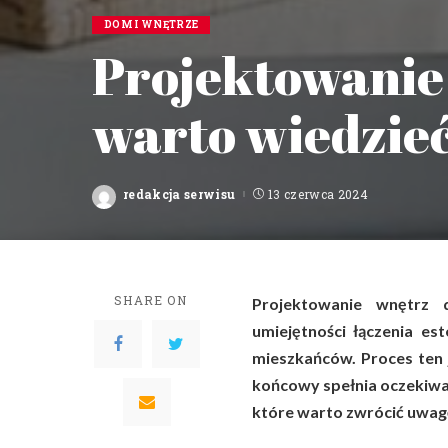
DOM I WNĘTRZE
Projektowanie
warto wiedzie
redakcja serwisu
13 czerwca 2024
Posted
by
SHARE ON
Projektowanie wnętrz
umiejętności łączenia es
mieszkańców. Proces ten 
końcowy spełnia oczekiwa
które warto zwrócić uwag