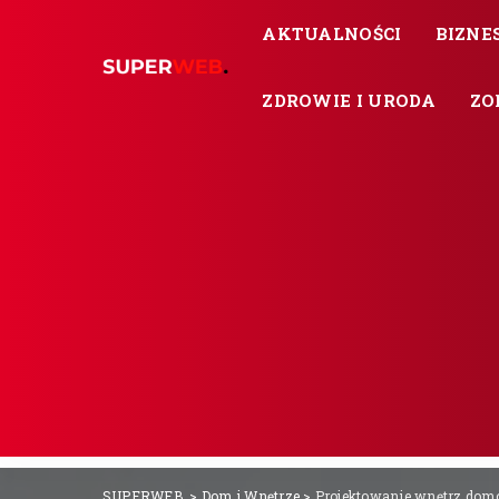
AKTUALNOŚCI
BIZNES
ZDROWIE I URODA
ZO
SUPERWEB.
>
Dom i Wnętrze
>
Projektowanie wnętrz domó