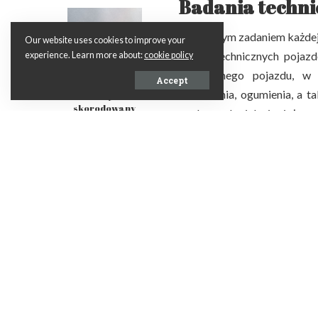
Badania techni
Kluczowym zadaniem każdej 
Our website uses cookies to improve your
badań technicznych pojazd
experience. Learn more about:
cookie policy
technicznego pojazdu, w
Accept
oświetlenia, ogumienia, a 
Czy
skorodowany
osobowych, jak i ciężaro
samochód
specjalistycznych.
Stacja
można oddać na
skup?
kompleksowe badania, zgodn
Diagnostyka sp
Oprócz standardowych badań 
szereg usług specjalistyczn
sprawdzanie geometrii kół,
wydechowego. Te zaawanso
potencjalnych problemów i