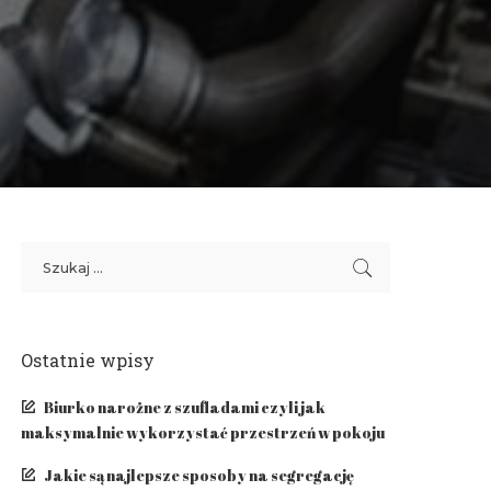
Ostatnie wpisy
Biurko narożne z szufladami czyli jak
maksymalnie wykorzystać przestrzeń w pokoju
Jakie są najlepsze sposoby na segregację