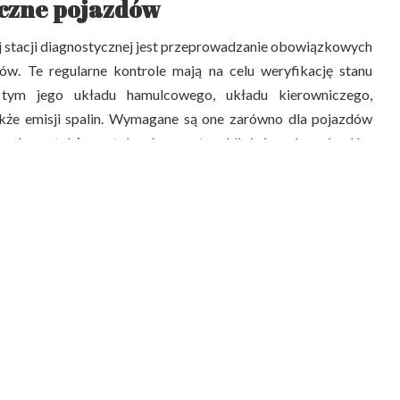
czne pojazdów
stacji diagnostycznej jest przeprowadzanie obowiązkowych
ów. Te regularne kontrole mają na celu weryfikację stanu
 tym jego układu hamulcowego, układu kierowniczego,
także emisji spalin. Wymagane są one zarówno dla pojazdów
wych, a także autobusów, motocykli i innych pojazdów
 diagnostyczna w Tomaszowie Mazowieckim
oferuje
ie z obowiązującymi normami i przepisami.
ecjalistyczna
technicznych, wiele stacji diagnostycznych oferuje również
ych. Należą do nich m.in. diagnostyka komputerowa silnika,
 ocena stanu amortyzatorów czy badanie szczelności układu
wane usługi pozwalają na dokładniejsze zdiagnozowanie
 zapobieganie poważniejszym awariom pojazdu. Wspomniana