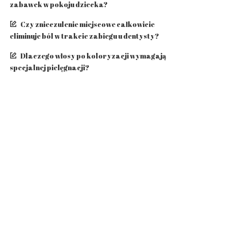
zabawek w pokoju dziecka?
Czy znieczulenie miejscowe całkowicie
eliminuje ból w trakcie zabiegu u dentysty?
​Dlaczego włosy po koloryzacji wymagają
specjalnej pielęgnacji?
Jaką pralkę wybrać? Przegląd AGD 10
popularnych marek
Kategorie
716
Aktualności
114
Biznes i Finanse
217
Dom i Wnętrze
66
Moda i styl