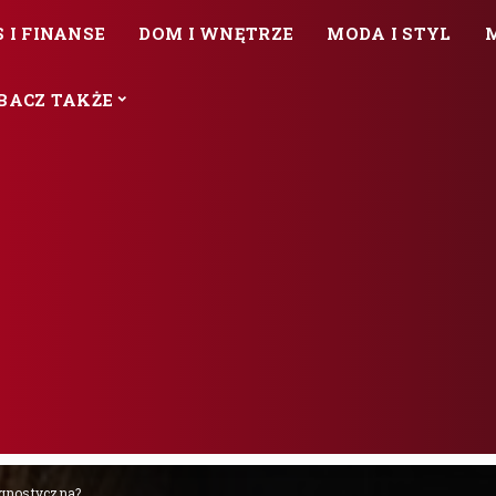
 I FINANSE
DOM I WNĘTRZE
MODA I STYL
BACZ TAKŻE
iagnostyczna?