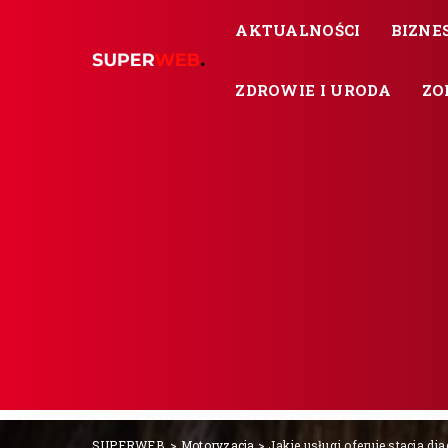
AKTUALNOŚCI
BIZNES
ZDROWIE I URODA
ZO
SUPERWEB.
>
Motoryzacja
>
Jakie usługi oferuje stacja d