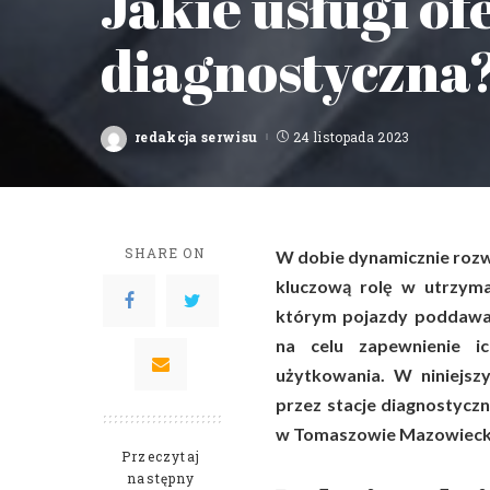
Jakie usługi of
diagnostyczna
redakcja serwisu
24 listopada 2023
Posted
by
SHARE ON
W dobie dynamicznie rozwi
kluczową rolę w utrzyma
którym pojazdy poddawa
na celu zapewnienie i
użytkowania. W niniejsz
przez stacje diagnostyczn
w Tomaszowie Mazowieck
Przeczytaj
następny