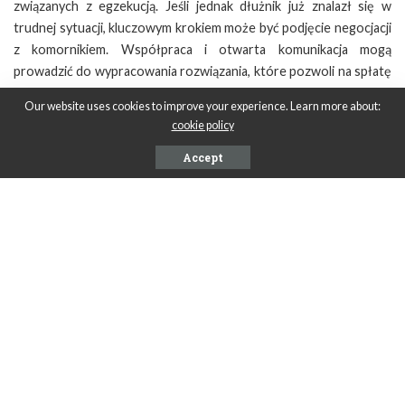
związanych z egzekucją. Jeśli jednak dłużnik już znalazł się w
trudnej sytuacji, kluczowym krokiem może być podjęcie negocjacji
z komornikiem. Współpraca i otwarta komunikacja mogą
prowadzić do wypracowania rozwiązania, które pozwoli na spłatę
długu w dogodnych warunkach, co jest korzystne zarówno dla
Our website uses cookies to improve your experience. Learn more about:
dłużnika, jak i wierzyciela. Warto podkreślić, że nawet w
cookie policy
przypadku, gdy postępowanie egzekucyjne zostało już wszczęte,
istnieje możliwość zawarcia ugody z wierzycielem, co może
Accept
skutkować wstrzymaniem dalszych działań komornika. Na
przykład,
komornik w Siewierzu
może wstrzymać się z zajęciem
majątku, jeśli dłużnik przedstawi realny plan spłaty zadłużenia i
zyska akceptację wierzyciela.
SHARE ON
PREVIOUS ARTICLE
NEXT ARTICLE
Kiedy warto zabrać swojego
Jakie są trendy w
zwierzaka do fryzjera?
projektowaniu zjeżdżalni na