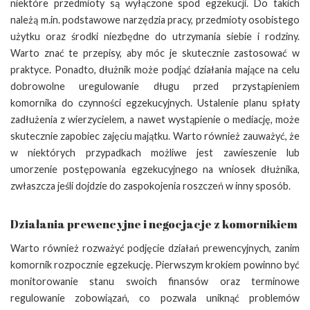
niektóre przedmioty są wyłączone spod egzekucji. Do takich
należą m.in. podstawowe narzędzia pracy, przedmioty osobistego
użytku oraz środki niezbędne do utrzymania siebie i rodziny.
Warto znać te przepisy, aby móc je skutecznie zastosować w
praktyce. Ponadto, dłużnik może podjąć działania mające na celu
dobrowolne uregulowanie długu przed przystąpieniem
komornika do czynności egzekucyjnych. Ustalenie planu spłaty
zadłużenia z wierzycielem, a nawet wystąpienie o mediację, może
skutecznie zapobiec zajęciu majątku. Warto również zauważyć, że
w niektórych przypadkach możliwe jest zawieszenie lub
umorzenie postępowania egzekucyjnego na wniosek dłużnika,
zwłaszcza jeśli dojdzie do zaspokojenia roszczeń w inny sposób.
Działania prewencyjne i negocjacje z komornikiem
Warto również rozważyć podjęcie działań prewencyjnych, zanim
komornik rozpocznie egzekucję. Pierwszym krokiem powinno być
monitorowanie stanu swoich finansów oraz terminowe
regulowanie zobowiązań, co pozwala uniknąć problemów