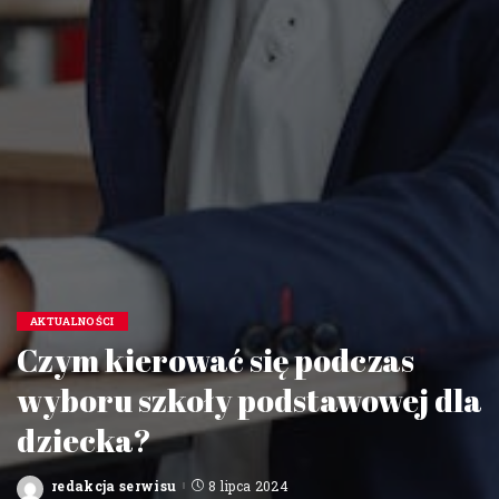
AKTUALNOŚCI
Czym kierować się podczas
wyboru szkoły podstawowej dla
dziecka?
redakcja serwisu
8 lipca 2024
Posted