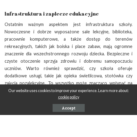
Infrastruktura i zaplecze edukacyjne
Ostatnim ważnym aspektem jest infrastruktura szkoły.
Nowoczesne i dobrze wyposażone sale lekcyjne, biblioteka,
pracownie komputerowe, a także dostęp do terenów
rekreacyjnych, takich jak boiska i place zabaw, mają ogromne
znaczenie dla wszechstronnego rozwoju dziecka. Bezpieczne i
czyste otoczenie sprzyja zdrowiu i dobremu samopoczuciu
uczniów. Warto również sprawdzić, czy szkoła oferuje
dodatkowe usługi, takie jak opieka świetlicowa, stołówka czy
zajęcia pozalekcyjne. To wszystko może znacząco wpłynąć na
komfort nauki i rozwój dziecka.
Our website uses cookies to improve your experience. Learn more about:
cookie policy
Accept
SHARE ON
PREVIOUS ARTICLE
NEXT ARTICLE
Jakie są korzyści z
Kiedy warto kupować łożyska