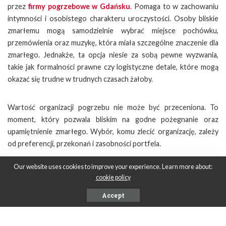
przez
firmy pogrzebowe w Gdańsku
. Pomaga to w zachowaniu
intymności i osobistego charakteru uroczystości. Osoby bliskie
zmarłemu mogą samodzielnie wybrać miejsce pochówku,
przemówienia oraz muzykę, która miała szczególne znaczenie dla
zmarłego. Jednakże, ta opcja niesie za sobą pewne wyzwania,
takie jak formalności prawne czy logistyczne detale, które mogą
okazać się trudne w trudnych czasach żałoby.
Wartość organizacji pogrzebu nie może być przeceniona. To
moment, który pozwala bliskim na godne pożegnanie oraz
upamiętnienie zmarłego. Wybór, komu zlecić organizację, zależy
od preferencji, przekonań i zasobności portfela.
Our website uses cookies to improve your experience. Learn more about:
SHARE ON
cookie policy
Accept
PREVIOUS ARTICLE
NEXT ARTICLE
Kiedy warto zdecydować się
Sztuka Parzenia – Herbata w
na remont mieszkania?
Różnorodnych Odsłonach