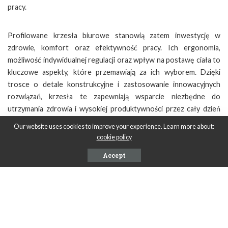
pracy.
Profilowane krzesła biurowe stanowią zatem inwestycję w
zdrowie, komfort oraz efektywność pracy. Ich ergonomia,
możliwość indywidualnej regulacji oraz wpływ na postawę ciała to
kluczowe aspekty, które przemawiają za ich wyborem. Dzięki
trosce o detale konstrukcyjne i zastosowanie innowacyjnych
rozwiązań, krzesła te zapewniają wsparcie niezbędne do
utrzymania zdrowia i wysokiej produktywności przez cały dzień
pracy. Warto więc rozważyć ich zakup jako elementu
Our website uses cookies to improve your experience. Learn more about:
wpływającego na jakość życia zawodowego i prywatnego.
cookie policy
Accept
SHARE ON
PREVIOUS ARTICLE
NEXT ARTICLE
Jaki jest zakres usług
Jaką funkcję pełnią plandeki
wypożyczalni rowerów?
na samochody burtowe?