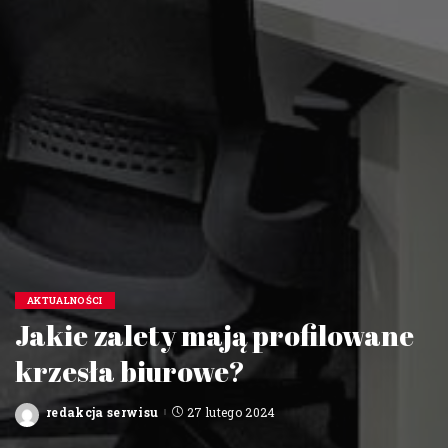
AKTUALNOŚCI
Jakie zalety mają profilowane
krzesła biurowe?
redakcja serwisu
27 lutego 2024
Posted
by