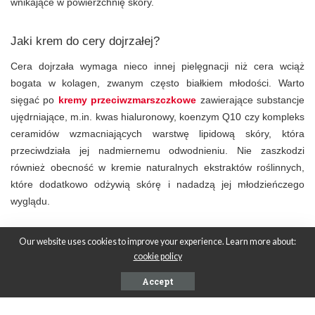
wnikające w powierzchnię skóry.
Jaki krem do cery dojrzałej?
Cera dojrzała wymaga nieco innej pielęgnacji niż cera wciąż
bogata w kolagen, zwanym często białkiem młodości. Warto
sięgać po
kremy przeciwzmarszczkowe
zawierające substancje
ujędrniające, m.in. kwas hialuronowy, koenzym Q10 czy kompleks
ceramidów wzmacniających warstwę lipidową skóry, która
przeciwdziała jej nadmiernemu odwodnieniu. Nie zaszkodzi
również obecność w kremie naturalnych ekstraktów roślinnych,
które dodatkowo odżywią skórę i nadadzą jej młodzieńczego
wyglądu.
Our website uses cookies to improve your experience. Learn more about:
SHARE ON
cookie policy
Accept
PREVIOUS ARTICLE
NEXT ARTICLE
Dobre pierwsze wrażenie – jak
Samochód elektryczny – jakie
je zrobić?
korzyści wynikają z jego