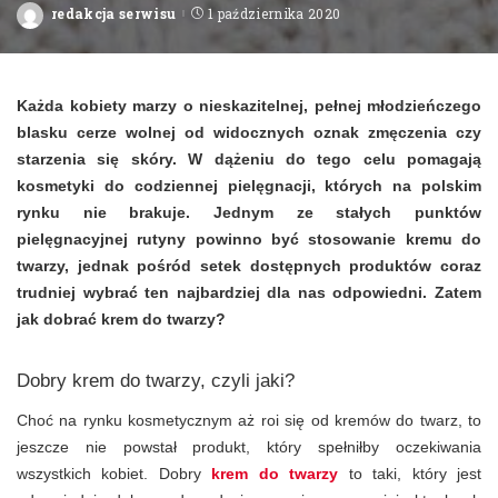
redakcja serwisu
1 października 2020
Posted
by
Każda kobiety marzy o nieskazitelnej, pełnej młodzieńczego
blasku cerze wolnej od widocznych oznak zmęczenia czy
starzenia się skóry. W dążeniu do tego celu pomagają
kosmetyki do codziennej pielęgnacji, których na polskim
rynku nie brakuje. Jednym ze stałych punktów
pielęgnacyjnej rutyny powinno być stosowanie kremu do
twarzy, jednak pośród setek dostępnych produktów coraz
trudniej wybrać ten najbardziej dla nas odpowiedni. Zatem
jak dobrać krem do twarzy?
Dobry krem do twarzy, czyli jaki?
Choć na rynku kosmetycznym aż roi się od kremów do twarz, to
jeszcze nie powstał produkt, który spełniłby oczekiwania
wszystkich kobiet. Dobry
krem do twarzy
to taki, który jest